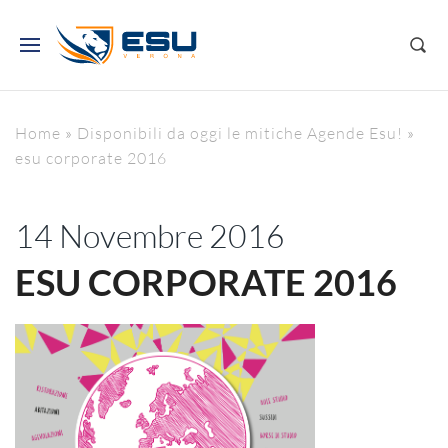
Home
»
Disponibili da oggi le mitiche Agende Esu!
»
esu corporate 2016
14 Novembre 2016
ESU CORPORATE 2016