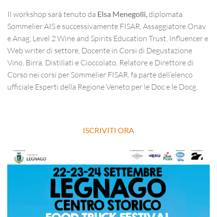
Il workshop sarà tenuto da
Elsa Menegolli,
diplomata
Sommelier AIS e successivamente FISAR, Assaggiatore Onav
e Anag, Level 2 Wine and Spirits Education Trust, Influencer e
Web writer di settore, Docente in Corsi di Degustazione
Vino, Birra, Distillati e Cioccolato, Relatore e Direttore di
Corso nei corsi per Sommelier FISAR, fa parte dell’elenco
ufficiale Esperti della Regione Veneto per le Doc e le Docg.
ISCRIVITI ORA