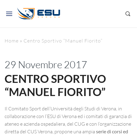
Home
»
Centro Sportivo “Manuel Fiorito”
29 Novembre 2017
CENTRO SPORTIVO
“MANUEL FIORITO”
Il Comitato Sport dell’Università degli Studi di Verona, in
collaborazione con l’ESU di Verona ed i comitati di garanzia di
ateneo e azienda ospedaliera, del CUG e con l’organizzazione
diretta del CUS Verona, propone una ampia
serie di corsi ed