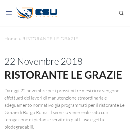
Home
»
RISTORANTE LE GRAZIE
22 Novembre 2018
RISTORANTE LE GRAZIE
Da oggi 22 novembre per i prossimi tre mesi circa vengono
effettuati dei lavori di manutenzione straordinaria e
adeguamento normativo già programmati per il ristorante Le
Grazie di Borgo Roma. Il servizio viene realizzato con
l’erogazione di pietanze servite in piatti usa e getta
biodegradabili.