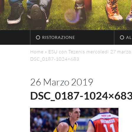
RISTORAZIONE
AL
Home
»
ESU con Tezenis mercoledì 27 marzo
DSC_0187-1024×683
26 Marzo 2019
DSC_0187-1024×68