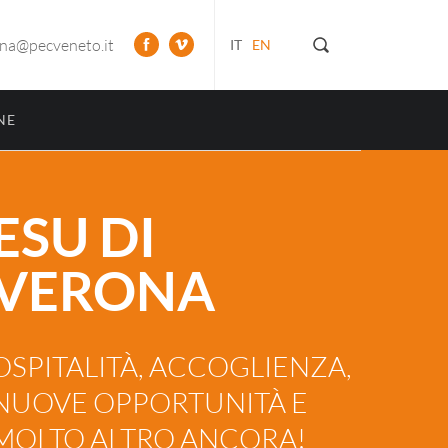
ona@pecveneto.it
IT
EN
NE
ESU DI
VERONA
OSPITALITÀ, ACCOGLIENZA,
NUOVE OPPORTUNITÀ E
MOLTO ALTRO ANCORA!