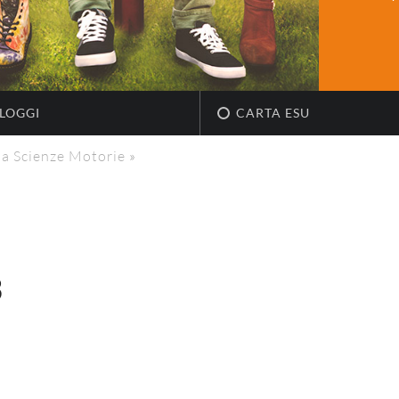
LOGGI
CARTA ESU
 a Scienze Motorie
»
3