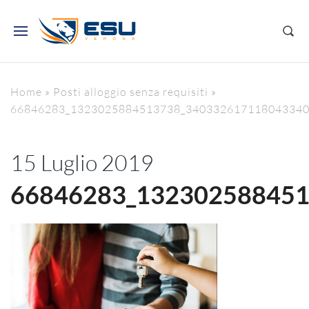
Home
»
Posti alloggio senza requisiti
»
66846283_1323025884513738_340332617118043340
15 Luglio 2019
66846283_13230258845