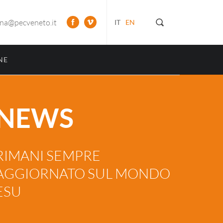
ona@pecveneto.it
IT
EN
NE
NEWS
RIMANI SEMPRE
AGGIORNATO SUL MONDO
ESU