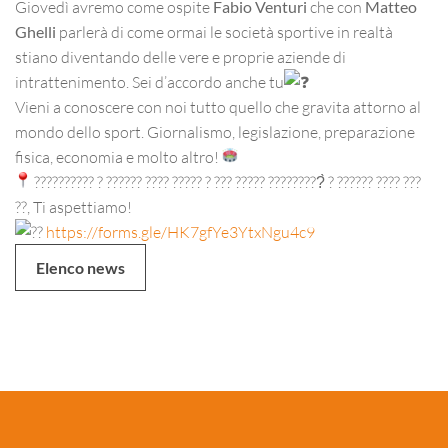
Giovedì avremo come ospite
Fabio Venturi
che con
Matteo
Ghelli
parlerà di come ormai le società sportive in realtà
stiano diventando delle vere e proprie aziende di
intrattenimento. Sei d’accordo anche tu
Vieni a conoscere con noi tutto quello che gravita attorno al
mondo dello sport. Giornalismo, legislazione, preparazione
fisica, economia e molto altro!
?????????? ? ?????? ???? ????? ? ??? ????? ?????????̀ ? ?????? ???? ???
??, Ti aspettiamo!
https://forms.gle/HK7gfYe3YtxNgu4c9
Elenco news