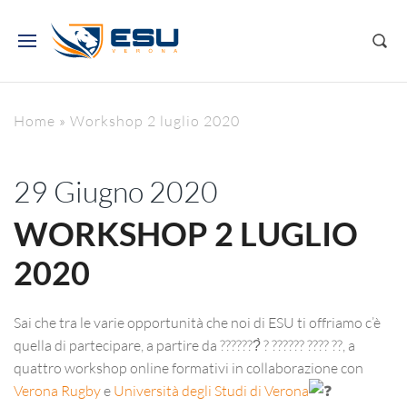
Home
»
Workshop 2 luglio 2020
29 Giugno 2020
WORKSHOP 2 LUGLIO
2020
Sai che tra le varie opportunità che noi di ESU ti offriamo c’è
quella di partecipare, a partire da ???????̀ ? ?????? ???? ??, a
quattro workshop online formativi in collaborazione con
Verona Rugby
e
Università degli Studi di Verona