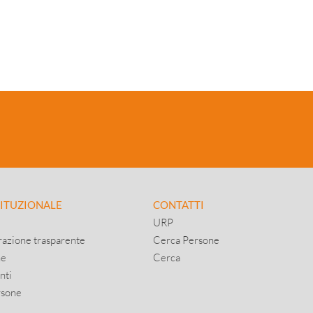
TITUZIONALE
CONTATTI
URP
azione trasparente
Cerca Persone
ne
Cerca
nti
rsone