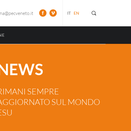
ona@pecveneto.it
IT
EN
NE
NEWS
RIMANI SEMPRE
AGGIORNATO SUL MONDO
ESU