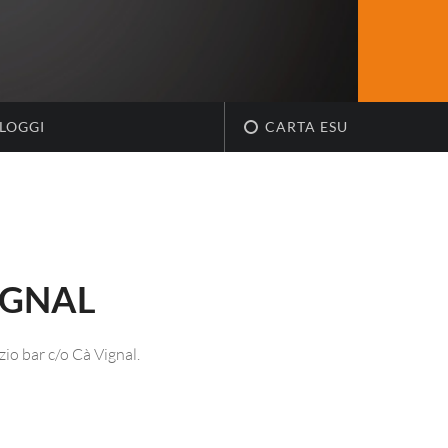
LOGGI
CARTA ESU
IGNAL
zio bar c/o Cà Vignal.