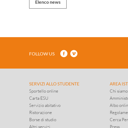
Elenco news
FOLLOW US
SERVIZI ALLO STUDENTE
AREA IS
Sportello online
Chi siamo
Carta ESU
Amministr
Servizio abitativo
Albo onli
Ristorazione
Regolame
Borse di studio
Cerca Pe
Altri servizi
Press