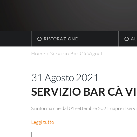
RISTORAZIONE
AL
Home
»
Servizio Bar Cà Vignal
31 Agosto 2021
SERVIZIO BAR CÀ V
Si informa che dal 01 settembre 2021 riapre il servi
Leggi tutto