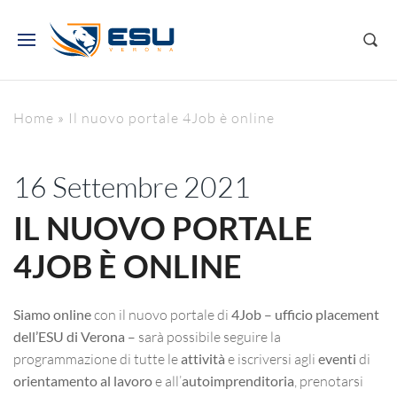
Home
»
Il nuovo portale 4Job è online
16 Settembre 2021
IL NUOVO PORTALE
4JOB È ONLINE
Siamo online
con il nuovo portale di
4Job
–
ufficio placement
dell’ESU di Verona
– sarà possibile seguire la
programmazione di tutte le
attività
e iscriversi agli
eventi
di
orientamento al lavoro
e all’
autoimprenditoria
, prenotarsi