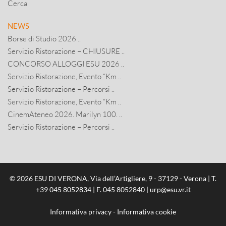
Cerca
NEWS
Borse di Studio 2026 ..
Servizio Ristorazione – CHIUSURE ..
CONCORSO ALLOGGI ESU 2026 ..
Servizio Ristorazione, Evento “Km ..
Servizio Ristorazione – Percorsi ..
Servizio Ristorazione, Evento “Km ..
CinemAteneo 2026. Marilyn 100. ..
Servizio Ristorazione – Percorsi ..
© 2026 ESU DI VERONA, Via dell’Artigliere, 9 - 37129 - Verona | T.
+39 045 8052834
| F. 045 8052840 |
urp@esu.vr.it
Informativa privacy
-
Informativa cookie