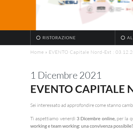
RISTORAZIONE
AL
Home
»
EVENTO Capitale Nord-Est : 03.12.2
1 Dicembre 2021
EVENTO CAPITALE NO
Sei interessato ad approfondire come stanno camb
Ti aspettiamo venerdì
3 Dicembre online,
per la q
working e team working: una convivenza possibile?