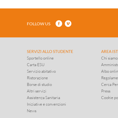
FOLLOW US
SERVIZI ALLO STUDENTE
AREA IS
Sportello online
Chi siamo
Carta ESU
Amministr
Servizio abitativo
Albo onli
Ristorazione
Regolame
Borse di studio
Cerca Pe
Altri servizi
Press
Assistenza Sanitaria
Cookie po
Iniziative e convenzioni
News