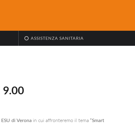
ASSISTENZA SANITARIA
 9.00
a
ESU di Verona
in cui affronteremo il tema
“Smart