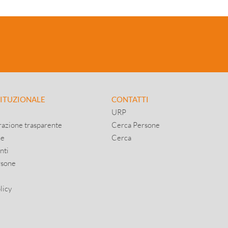
TITUZIONALE
CONTATTI
URP
azione trasparente
Cerca Persone
ne
Cerca
nti
rsone
licy