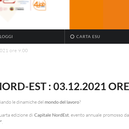
LOGGI
CARTA ESU
021 ore 9.00
RD-EST : 03.12.2021 ORE
iando le dinamiche del
mondo del lavoro
?
uarta edizione di
Capitale NordEst
, evento annuale promosso d
“
.