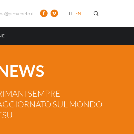
ona@pecveneto.it
IT
EN
NE
NEWS
RIMANI SEMPRE
AGGIORNATO SUL MONDO
ESU