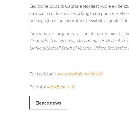
L’edizione 2021 di
Capitale Nordest
vuole evidenz
storico
in cui lo smart working fa da padrone. Fless
nel bagaglio di un lavoratore flessibile al quale è
L’iniziativa è organizzata con il patrocinio di:
R
Confindustria Vicenza, Accademia di Belle Arti 
Università degli Studi di Verona, Ufficio Scolastico 
Per iscrizioni:
www.capitalenordest.it
Per info:
4job@esu.vr.it
Elenco news