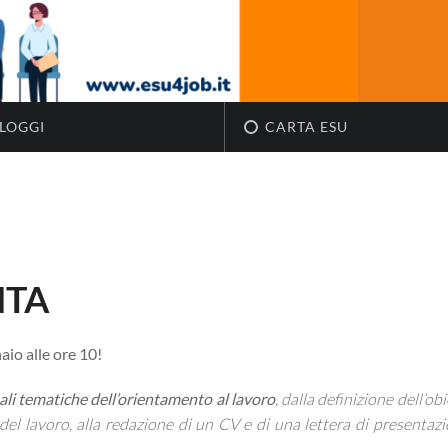
LOGGI
CARTA ESU
NTA
io alle ore 10!
ali tematiche dell’orientamento al lavoro
, dalla definizione dell’ob
a del lavoro, alla redazione di un CV e di una lettera di presentazi