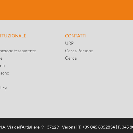
TITUZIONALE
CONTATTI
URP
azione trasparente
Cerca Persone
ne
Cerca
nti
rsone
licy
 Via dell’Artigliere, 9 - 37129 - Verona | T.
+39 045 8052834
| F. 045 