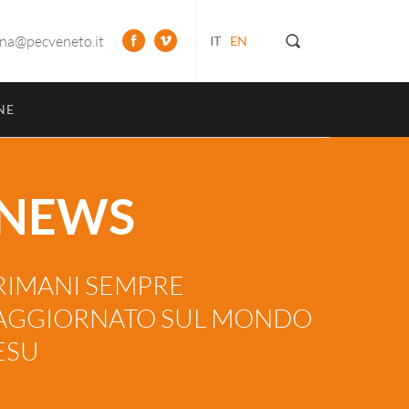
ona@pecveneto.it
IT
EN
NE
NEWS
RIMANI SEMPRE
AGGIORNATO SUL MONDO
ESU