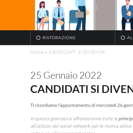
RISTORAZIONE
AL
Home
»
CANDIDATI SI DIVENTA
25 Gennaio 2022
CANDIDATI SI DIVE
Ti ricordiamo l’appuntamento di mercoledì 26 genna
In questa giornata si affronteranno tutte le
princip
all’utilizzo dei social network per la ricerca attiv