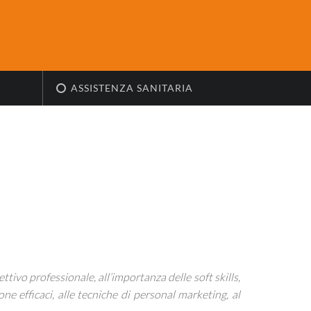
ASSISTENZA SANITARIA
iettivo professionale, all’importanza delle soft skills,
one efficaci, alle tecniche di personal marketing, al