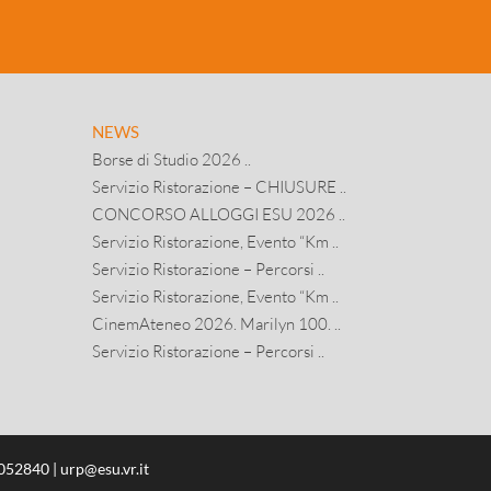
NEWS
Borse di Studio 2026 ..
Servizio Ristorazione – CHIUSURE ..
CONCORSO ALLOGGI ESU 2026 ..
Servizio Ristorazione, Evento “Km ..
Servizio Ristorazione – Percorsi ..
Servizio Ristorazione, Evento “Km ..
CinemAteneo 2026. Marilyn 100. ..
Servizio Ristorazione – Percorsi ..
8052840 |
urp@esu.vr.it