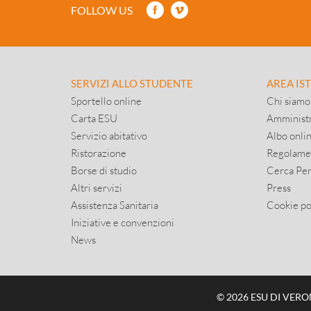
FOLLOW US
SERVIZI ALLO STUDENTE
AREA IS
Sportello online
Chi siamo
Carta ESU
Amministr
Servizio abitativo
Albo onli
Ristorazione
Regolame
Borse di studio
Cerca Pe
Altri servizi
Press
Assistenza Sanitaria
Cookie po
Iniziative e convenzioni
News
© 2026 ESU DI VERONA,