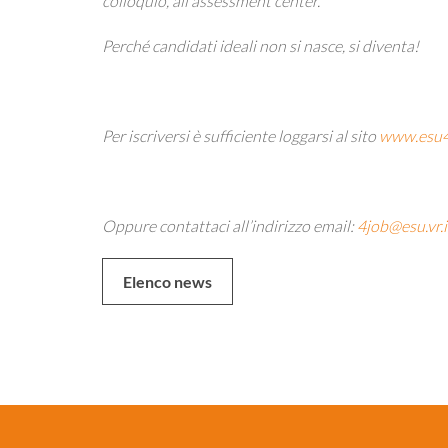
colloquio, all’assessment center.
Perché candidati ideali non si nasce, si diventa!
Per iscriversi è sufficiente loggarsi al sito
www.esu4
Oppure contattaci all’indirizzo email:
4job@esu.vr.i
Elenco news