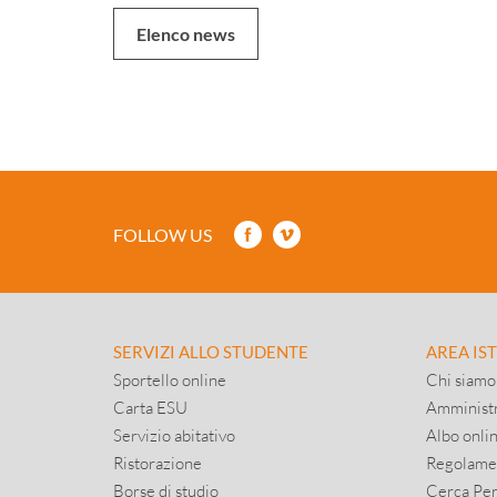
Elenco news
FOLLOW US
SERVIZI ALLO STUDENTE
AREA IS
Sportello online
Chi siamo
Carta ESU
Amministr
Servizio abitativo
Albo onli
Ristorazione
Regolame
Borse di studio
Cerca Pe