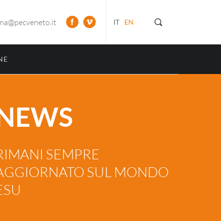
ona@pecveneto.it
IT
EN
NE
NEWS
RIMANI SEMPRE
AGGIORNATO SUL MONDO
ESU