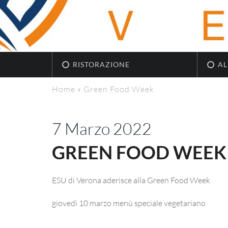
RISTORAZIONE
AL
Home
»
Green Food Week
7 Marzo 2022
GREEN FOOD WEEK
ESU di Verona aderisce alla Green Food Week
giovedì 10 marzo menù speciale vegetariano