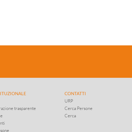
TITUZIONALE
CONTATTI
URP
azione trasparente
Cerca Persone
ne
Cerca
nti
rsone