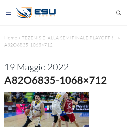
Home
»
TEZENIS E’ ALLA SEMIFINALE PLAYOFF !!!
»
A82O6835-1068×712
19 Maggio 2022
A82O6835-1068×712