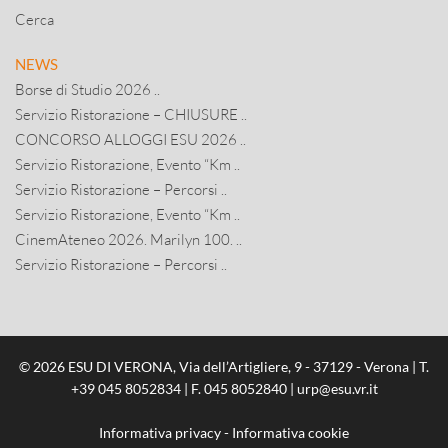
Cerca
NEWS
Borse di Studio 2026 ..
Servizio Ristorazione – CHIUSURE ..
CONCORSO ALLOGGI ESU 2026 ..
Servizio Ristorazione, Evento “Km ..
Servizio Ristorazione – Percorsi ..
Servizio Ristorazione, Evento “Km ..
CinemAteneo 2026. Marilyn 100. ..
Servizio Ristorazione – Percorsi ..
© 2026 ESU DI VERONA, Via dell’Artigliere, 9 - 37129 - Verona | T.
+39 045 8052834
| F. 045 8052840 |
urp@esu.vr.it
Informativa privacy
-
Informativa cookie