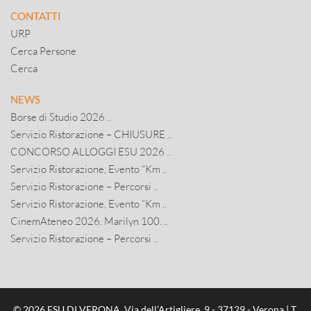
CONTATTI
URP
Cerca Persone
Cerca
NEWS
Borse di Studio 2026 ..
Servizio Ristorazione – CHIUSURE ..
CONCORSO ALLOGGI ESU 2026 ..
Servizio Ristorazione, Evento “Km ..
Servizio Ristorazione – Percorsi ..
Servizio Ristorazione, Evento “Km ..
CinemAteneo 2026. Marilyn 100. ..
Servizio Ristorazione – Percorsi ..
© 2026 ESU DI VERONA, Via dell’Artigliere, 9 - 37129 - Verona | T.