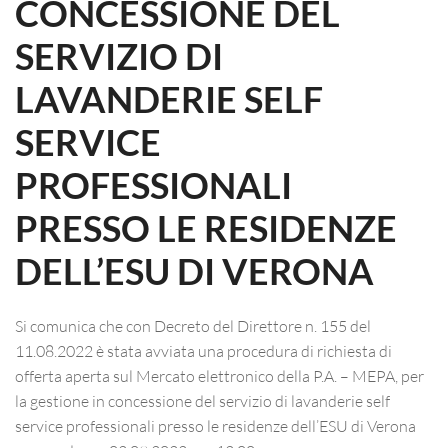
CONCESSIONE DEL
SERVIZIO DI
LAVANDERIE SELF
SERVICE
PROFESSIONALI
PRESSO LE RESIDENZE
DELL’ESU DI VERONA
Si comunica che con Decreto del Direttore n. 155 del
11.08.2022 è stata avviata una procedura di richiesta di
offerta aperta sul Mercato elettronico della P.A. – MEPA, per
la gestione in concessione del servizio di lavanderie self
service professionali presso le residenze dell’ESU di Verona