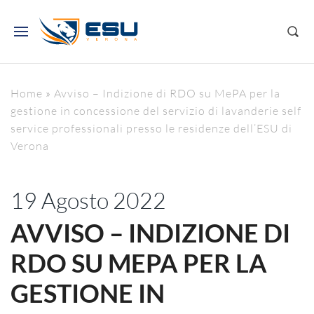
Home
»
Avviso – Indizione di RDO su MePA per la
gestione in concessione del servizio di lavanderie self
service professionali presso le residenze dell’ESU di
Verona
19 Agosto 2022
AVVISO – INDIZIONE DI
RDO SU MEPA PER LA
GESTIONE IN