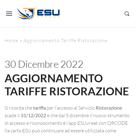
Home
»
Aggiornamento Tariffe Ristorazione
30 Dicembre 2022
AGGIORNAMENTO
TARIFFE RISTORAZIONE
Si ricorda che
tariffa
per l’accesso al Servizio
Ristorazione
scade il
31/12/2022
e che dal 5 dicembre il nuovo strumento
di accesso e riconoscimento è l’app ESUvr.eat con QRCODE
(la carta ESU può continuare ad essere utilizzata come