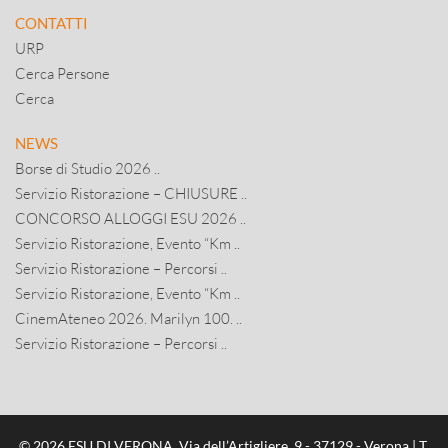
CONTATTI
URP
Cerca Persone
Cerca
NEWS
Borse di Studio 2026 ..
Servizio Ristorazione – CHIUSURE ..
CONCORSO ALLOGGI ESU 2026 ..
Servizio Ristorazione, Evento “Km ..
Servizio Ristorazione – Percorsi ..
Servizio Ristorazione, Evento “Km ..
CinemAteneo 2026. Marilyn 100. ..
Servizio Ristorazione – Percorsi ..
© 2026 ESU DI VERONA, Via dell’Artigliere, 9 - 37129 - Verona | T.