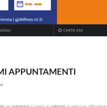
LOGGI
CARTA ESU
IMI APPUNTAMENTI
ne
gie
per
prepararsi
al meglio al
colloquio
di selezione. Affrontere