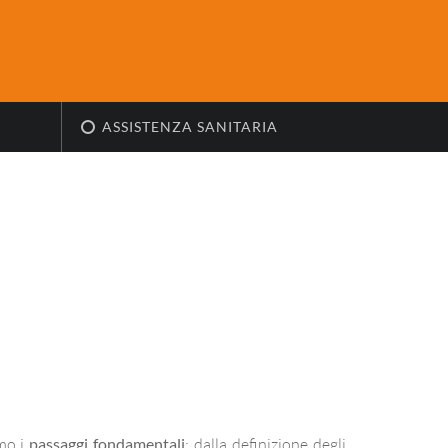
ASSISTENZA SANITARIA
mo i
passaggi fondamentali
: dalla definizione degli