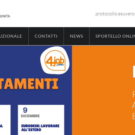
protocollo.esuver
TUZIONALE
CONTATTI
NEWS
SPORTELLO ONLI