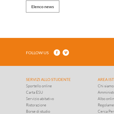
Elenco news
FOLLOW US
SERVIZI ALLO STUDENTE
AREA IS
Sportello online
Chi siamo
Carta ESU
Amministr
Servizio abitativo
Albo onli
Ristorazione
Regolame
Borse di studio
Cerca Pe