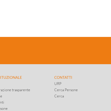
TITUZIONALE
CONTATTI
URP
azione trasparente
Cerca Persone
ne
Cerca
nti
rsone