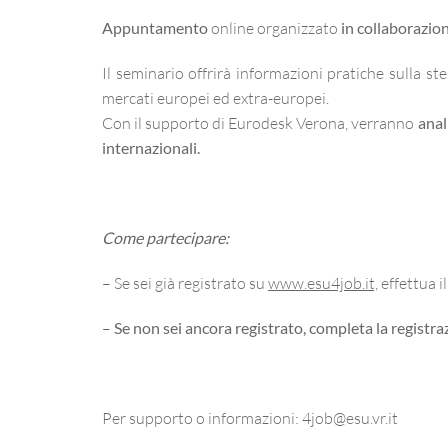
Appuntamento
online organizzato
in collaborazio
Il seminario offrirà informazioni pratiche sulla st
mercati europei ed extra-europei.
Con il supporto di Eurodesk Verona, verranno
anal
internazionali.
Come partecipare:
– Se sei già registrato su
www.esu4job.it,
effettua i
–
Se non sei ancora registrato,
completa la registra
Per supporto o informazioni: 4job@esu.vr.it