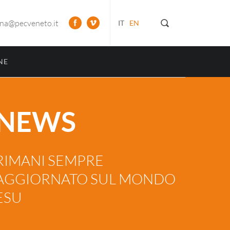
ona@pecveneto.it
IT
EN
NE
NEWS
RIMANI SEMPRE
AGGIORNATO SUL MONDO
ESU