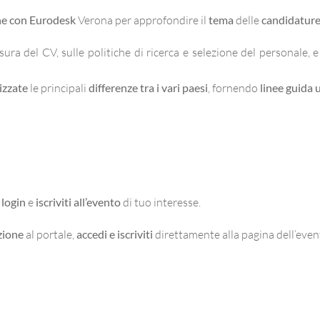
ne con Eurodesk
Verona per approfondire il
tema
delle
candidature 
esura del CV, sulle politiche di ricerca e selezione del personale
izzate
le principali
differenze tra i vari paesi
, fornendo
linee guida u
l
login
e
iscriviti all’evento
di tuo interesse.
zione
al portale,
accedi e iscriviti
direttamente alla pagina dell’even