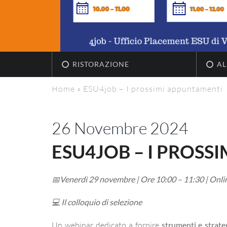
RISTORAZIONE
AL
Home
»
ESU4job – I prossimi appuntamenti
26 Novembre 2024
ESU4JOB – I PROSS
📅
Venerdì 29 novembre | Ore 10:00 – 11:30 | Onli
💻
Il colloquio di selezione
Un webinar dedicato a fornire
strumenti e strate