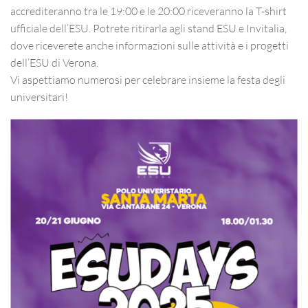
accrediteranno tra le 19:00 e le 20:00 riceveranno la T-shirt
ufficiale dell’ESU. Potrete ritirarla agli stand ESU e Invitalia,
dove riceverete anche informazioni sulle attività e i progetti
dell’ESU di Verona.
Vi aspettiamo numerosi per celebrare insieme la festa degli
universitari!