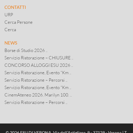
CONTATTI
URP
Cerca Persone
Cerca
NEWS
Borse di Studio 2026 ..
Servizio Ristorazione – CHIUSURE ..
CONCORSO ALLOGGI ESU 2026 ..
Servizio Ristorazione, Evento “Km ..
Servizio Ristorazione – Percorsi ..
Servizio Ristorazione, Evento “Km ..
CinemAteneo 2026. Marilyn 100. ..
Servizio Ristorazione – Percorsi ..
© 2026 ESU DI VERONA, Via dell’Artigliere, 9 - 37129 - Verona | T.