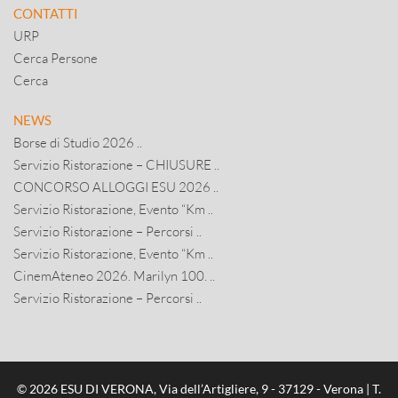
CONTATTI
URP
Cerca Persone
Cerca
NEWS
Borse di Studio 2026 ..
Servizio Ristorazione – CHIUSURE ..
CONCORSO ALLOGGI ESU 2026 ..
Servizio Ristorazione, Evento “Km ..
Servizio Ristorazione – Percorsi ..
Servizio Ristorazione, Evento “Km ..
CinemAteneo 2026. Marilyn 100. ..
Servizio Ristorazione – Percorsi ..
© 2026 ESU DI VERONA, Via dell’Artigliere, 9 - 37129 - Verona | T.