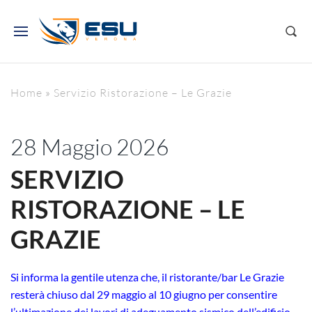
Home
»
Servizio Ristorazione – Le Grazie
28 Maggio 2026
SERVIZIO
RISTORAZIONE – LE
GRAZIE
Si informa la gentile utenza che, il ristorante/bar
Le Grazie
resterà chiuso dal 29 maggio al 10 giugno per consentire
l’ultimazione dei lavori di adeguamento sismico dell’edificio.