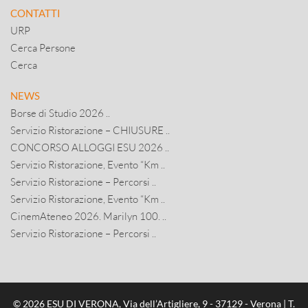
CONTATTI
URP
Cerca Persone
Cerca
NEWS
Borse di Studio 2026 ..
Servizio Ristorazione – CHIUSURE ..
CONCORSO ALLOGGI ESU 2026 ..
Servizio Ristorazione, Evento “Km ..
Servizio Ristorazione – Percorsi ..
Servizio Ristorazione, Evento “Km ..
CinemAteneo 2026. Marilyn 100. ..
Servizio Ristorazione – Percorsi ..
© 2026 ESU DI VERONA, Via dell’Artigliere, 9 - 37129 - Verona | T.