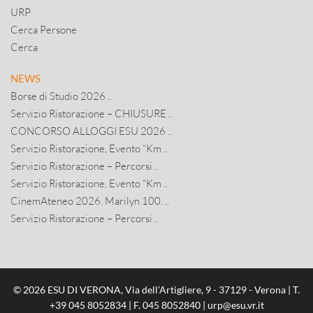
URP
Cerca Persone
Cerca
NEWS
Borse di Studio 2026 ..
Servizio Ristorazione – CHIUSURE ..
CONCORSO ALLOGGI ESU 2026 ..
Servizio Ristorazione, Evento “Km ..
Servizio Ristorazione – Percorsi ..
Servizio Ristorazione, Evento “Km ..
CinemAteneo 2026. Marilyn 100. ..
Servizio Ristorazione – Percorsi ..
© 2026 ESU DI VERONA, Via dell’Artigliere, 9 - 37129 - Verona | T.
+39 045 8052834
| F. 045 8052840 |
urp@esu.vr.it