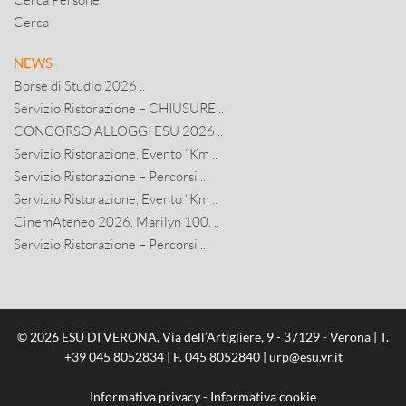
Cerca
NEWS
Borse di Studio 2026 ..
Servizio Ristorazione – CHIUSURE ..
CONCORSO ALLOGGI ESU 2026 ..
Servizio Ristorazione, Evento “Km ..
Servizio Ristorazione – Percorsi ..
Servizio Ristorazione, Evento “Km ..
CinemAteneo 2026. Marilyn 100. ..
Servizio Ristorazione – Percorsi ..
© 2026 ESU DI VERONA, Via dell’Artigliere, 9 - 37129 - Verona | T.
+39 045 8052834
| F. 045 8052840 |
urp@esu.vr.it
Informativa privacy
-
Informativa cookie