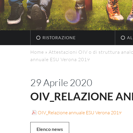
RISTORAZIONE
AL
Home
»
Attestazioni OIV o di struttura anal
annuale ESU Verona 2019
29 Aprile 2020
OIV_RELAZIONE AN
OIV_Relazione annuale ESU Verona 2019
Elenco news