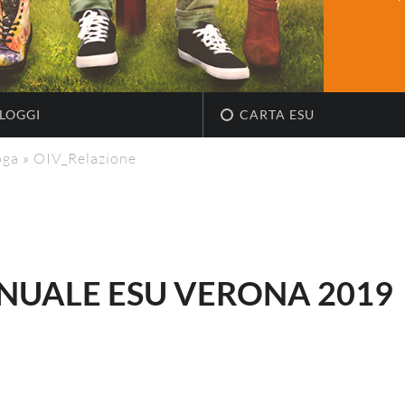
LOGGI
CARTA ESU
oga
»
OIV_Relazione
NUALE ESU VERONA 2019