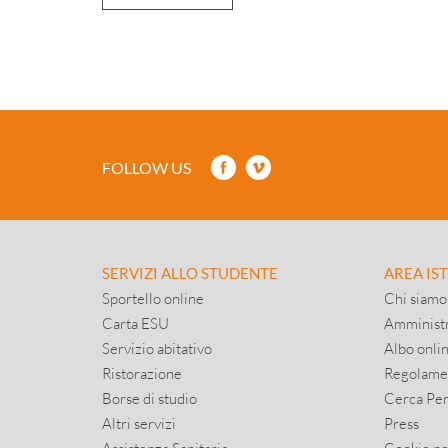
FOLLOW US
SERVIZI ALLO STUDENTE
AREA IS
Sportello online
Chi siamo
Carta ESU
Amministr
Servizio abitativo
Albo onli
Ristorazione
Regolame
Borse di studio
Cerca Pe
Altri servizi
Press