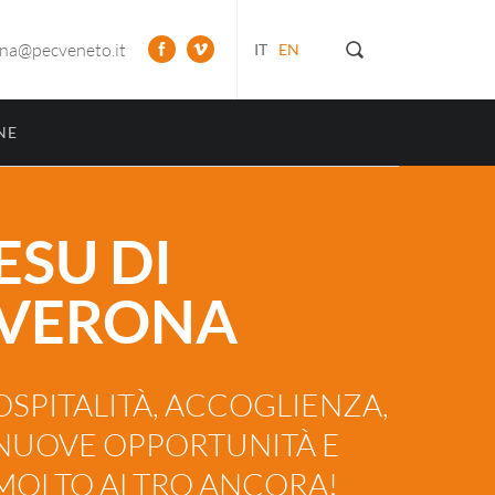
ona@pecveneto.it
IT
EN
NE
ESU DI
VERONA
OSPITALITÀ, ACCOGLIENZA,
NUOVE OPPORTUNITÀ E
MOLTO ALTRO ANCORA!