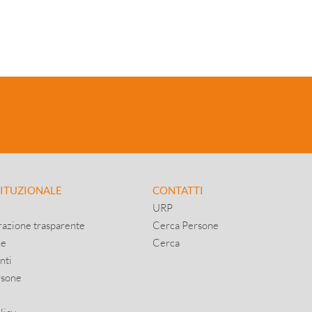
TITUZIONALE
CONTATTI
URP
azione trasparente
Cerca Persone
ne
Cerca
nti
rsone