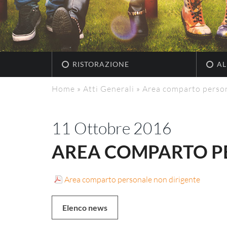
RISTORAZIONE
AL
Home
»
Atti Generali
»
Area comparto person
11 Ottobre 2016
AREA COMPARTO P
Area comparto personale non dirigente
Elenco news