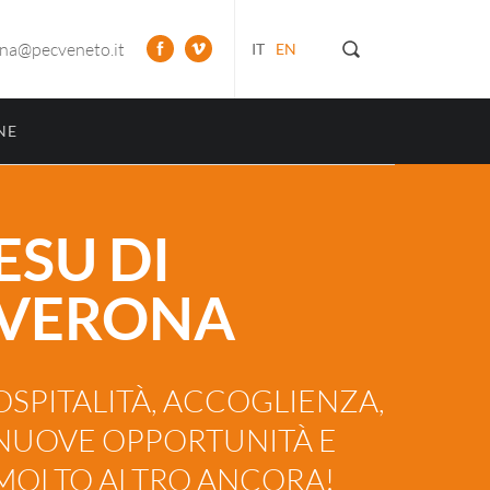
ona@pecveneto.it
IT
EN
NE
ESU DI
VERONA
OSPITALITÀ, ACCOGLIENZA,
NUOVE OPPORTUNITÀ E
MOLTO ALTRO ANCORA!