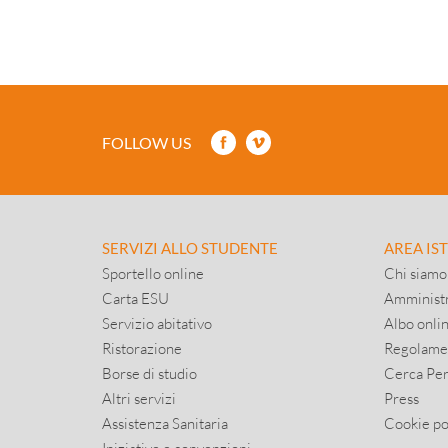
FOLLOW US
SERVIZI ALLO STUDENTE
AREA IS
Sportello online
Chi siamo
Carta ESU
Amministr
Servizio abitativo
Albo onli
Ristorazione
Regolame
Borse di studio
Cerca Pe
Altri servizi
Press
Assistenza Sanitaria
Cookie po