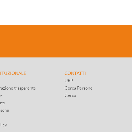
TITUZIONALE
CONTATTI
URP
azione trasparente
Cerca Persone
ne
Cerca
nti
rsone
licy