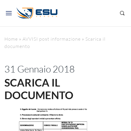
Home
»
AVVISI post informazione
»
Scarica il
documento
31 Gennaio 2018
SCARICA IL
DOCUMENTO