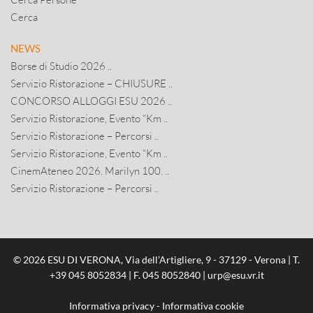
Cerca
NEWS
Borse di Studio 2026 ..
Servizio Ristorazione – CHIUSURE ..
CONCORSO ALLOGGI ESU 2026 ..
Servizio Ristorazione, Evento “Km ..
Servizio Ristorazione – Percorsi ..
Servizio Ristorazione, Evento “Km ..
CinemAteneo 2026. Marilyn 100. ..
Servizio Ristorazione – Percorsi ..
© 2026 ESU DI VERONA, Via dell’Artigliere, 9 - 37129 - Verona | T.
+39 045 8052834
| F. 045 8052840 |
urp@esu.vr.it
Informativa privacy
-
Informativa cookie