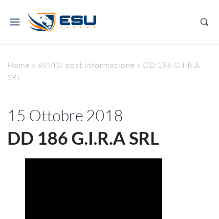
Home
»
AVVISI post informazione
»
DD 186 G.I.R.A
SRL
15 Ottobre 2018
DD 186 G.I.R.A SRL