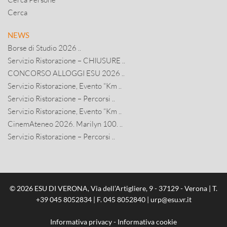
Cerca
NEWS
Borse di Studio 2026 ..
Servizio Ristorazione – CHIUSURE ..
CONCORSO ALLOGGI ESU 2026 ..
Servizio Ristorazione, Evento “Km ..
Servizio Ristorazione – Percorsi ..
Servizio Ristorazione, Evento “Km ..
CinemAteneo 2026. Marilyn 100. ..
Servizio Ristorazione – Percorsi ..
© 2026 ESU DI VERONA, Via dell’Artigliere, 9 - 37129 - Verona | T.
+39 045 8052834
| F. 045 8052840 |
urp@esu.vr.it
Informativa privacy
-
Informativa cookie