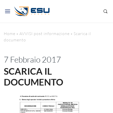
Home
»
AVVISI post informazione
»
Scarica il
documento
7 Febbraio 2017
SCARICA IL
DOCUMENTO