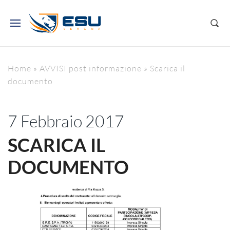
Home
»
AVVISI post informazione
»
Scarica il
documento
7 Febbraio 2017
SCARICA IL
DOCUMENTO