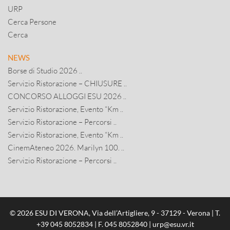
URP
Cerca Persone
Cerca
NEWS
Borse di Studio 2026 ..
Servizio Ristorazione – CHIUSURE ..
CONCORSO ALLOGGI ESU 2026 ..
Servizio Ristorazione, Evento “Km ..
Servizio Ristorazione – Percorsi ..
Servizio Ristorazione, Evento “Km ..
CinemAteneo 2026. Marilyn 100. ..
Servizio Ristorazione – Percorsi ..
© 2026 ESU DI VERONA, Via dell’Artigliere, 9 - 37129 - Verona | T.
+39 045 8052834
| F. 045 8052840 |
urp@esu.vr.it