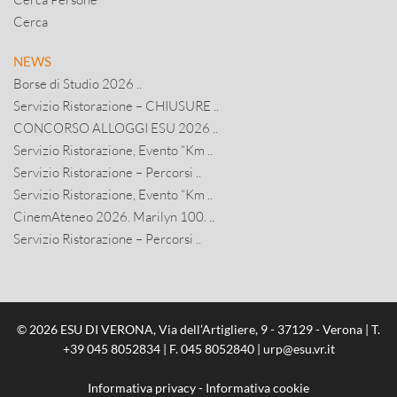
Cerca
NEWS
Borse di Studio 2026 ..
Servizio Ristorazione – CHIUSURE ..
CONCORSO ALLOGGI ESU 2026 ..
Servizio Ristorazione, Evento “Km ..
Servizio Ristorazione – Percorsi ..
Servizio Ristorazione, Evento “Km ..
CinemAteneo 2026. Marilyn 100. ..
Servizio Ristorazione – Percorsi ..
© 2026 ESU DI VERONA, Via dell’Artigliere, 9 - 37129 - Verona | T.
+39 045 8052834
| F. 045 8052840 |
urp@esu.vr.it
Informativa privacy
-
Informativa cookie