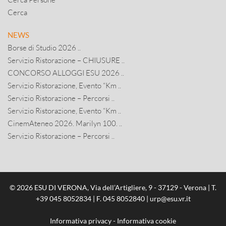
Cerca
NEWS
Borse di Studio 2026 ..
Servizio Ristorazione – CHIUSURE ..
CONCORSO ALLOGGI ESU 2026 ..
Servizio Ristorazione, Evento “Km ..
Servizio Ristorazione – Percorsi ..
Servizio Ristorazione, Evento “Km ..
CinemAteneo 2026. Marilyn 100. ..
Servizio Ristorazione – Percorsi ..
© 2026 ESU DI VERONA, Via dell’Artigliere, 9 - 37129 - Verona | T.
+39 045 8052834
| F. 045 8052840 |
urp@esu.vr.it
Informativa privacy
-
Informativa cookie