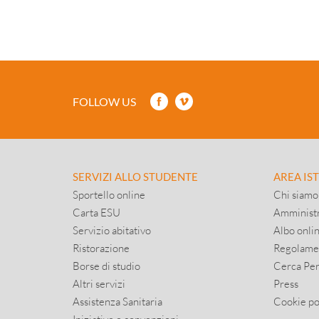
FOLLOW US
SERVIZI ALLO STUDENTE
AREA IS
Sportello online
Chi siamo
Carta ESU
Amministr
Servizio abitativo
Albo onli
Ristorazione
Regolame
Borse di studio
Cerca Pe
Altri servizi
Press
Assistenza Sanitaria
Cookie po