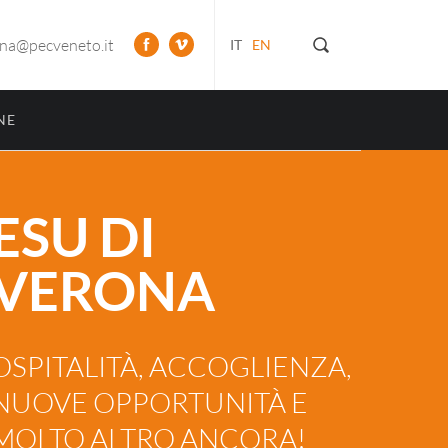
ona@pecveneto.it
IT
EN
NE
ESU DI
VERONA
OSPITALITÀ, ACCOGLIENZA,
NUOVE OPPORTUNITÀ E
MOLTO ALTRO ANCORA!