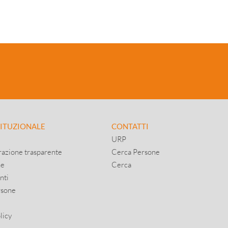
TITUZIONALE
CONTATTI
URP
azione trasparente
Cerca Persone
ne
Cerca
nti
rsone
licy