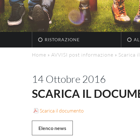
RISTORAZIONE
AL
Home
»
AVVISI post informazione
»
Scarica 
14 Ottobre 2016
SCARICA IL DOCU
Scarica il documento
Elenco news