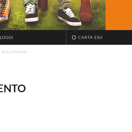
LOGGI
CARTA ESU
il documento
MENTO