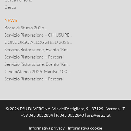
Cerca
NEWS
Borse di Studio 2026 ..
Servizio Ristorazione – CHIUSURE ..
CONCORSO ALLOGGI ESU 2026 ..
Servizio Ristorazione, Evento “Km ..
Servizio Ristorazione – Percorsi ..
Servizio Ristorazione, Evento “Km ..
CinemAteneo 2026. Marilyn 100. ..
Servizio Ristorazione – Percorsi ..
© 2026 ESU DI VERONA, Via dell’Artigliere, 9 - 37129 - Verona | T.
+39 045 8052834
| F. 045 8052840 |
urp@esu.vr.it
Informativa privacy
-
Informativa cookie