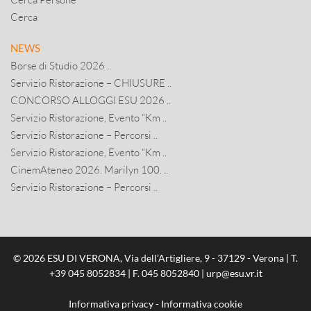
Cerca
NEWS
Borse di Studio 2026 ..
Servizio Ristorazione – CHIUSURE ..
CONCORSO ALLOGGI ESU 2026 ..
Servizio Ristorazione, Evento “Km ..
Servizio Ristorazione – Percorsi ..
Servizio Ristorazione, Evento “Km ..
CinemAteneo 2026. Marilyn 100. ..
Servizio Ristorazione – Percorsi ..
© 2026 ESU DI VERONA, Via dell’Artigliere, 9 - 37129 - Verona | T.
+39 045 8052834
| F. 045 8052840 |
urp@esu.vr.it
Informativa privacy
-
Informativa cookie