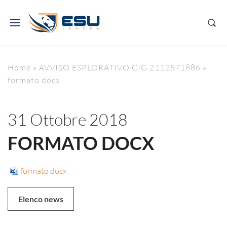
Home
»
AVVISO ESPLORATIVO CIG Z112571886
»
formato docx
31 Ottobre 2018
FORMATO DOCX
formato docx
Elenco news