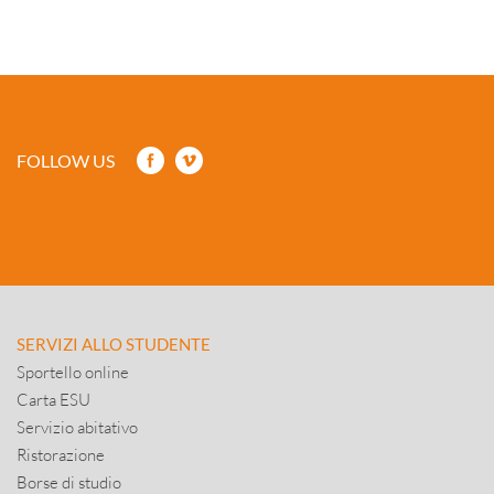
FOLLOW US
SERVIZI ALLO STUDENTE
Sportello online
Carta ESU
Servizio abitativo
Ristorazione
Borse di studio