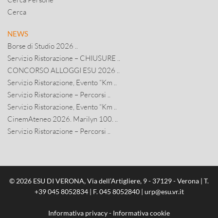
Cerca
NEWS
Borse di Studio 2026 ..
Servizio Ristorazione – CHIUSURE ..
CONCORSO ALLOGGI ESU 2026 ..
Servizio Ristorazione, Evento “Km ..
Servizio Ristorazione – Percorsi ..
Servizio Ristorazione, Evento “Km ..
CinemAteneo 2026. Marilyn 100. ..
Servizio Ristorazione – Percorsi ..
© 2026 ESU DI VERONA, Via dell’Artigliere, 9 - 37129 - Verona | T.
+39 045 8052834
| F. 045 8052840 |
urp@esu.vr.it
Informativa privacy
-
Informativa cookie