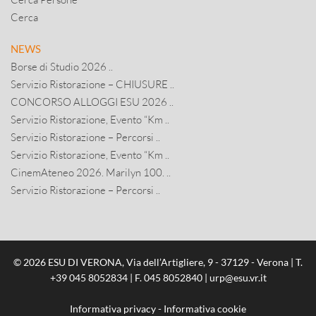
Cerca
NEWS
Borse di Studio 2026 ..
Servizio Ristorazione – CHIUSURE ..
CONCORSO ALLOGGI ESU 2026 ..
Servizio Ristorazione, Evento “Km ..
Servizio Ristorazione – Percorsi ..
Servizio Ristorazione, Evento “Km ..
CinemAteneo 2026. Marilyn 100. ..
Servizio Ristorazione – Percorsi ..
© 2026 ESU DI VERONA, Via dell’Artigliere, 9 - 37129 - Verona | T.
+39 045 8052834
| F. 045 8052840 |
urp@esu.vr.it
Informativa privacy
-
Informativa cookie