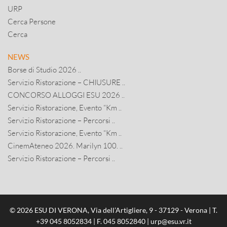
URP
Cerca Persone
Cerca
NEWS
Borse di Studio 2026 ..
Servizio Ristorazione – CHIUSURE ..
CONCORSO ALLOGGI ESU 2026 ..
Servizio Ristorazione, Evento “Km ..
Servizio Ristorazione – Percorsi ..
Servizio Ristorazione, Evento “Km ..
CinemAteneo 2026. Marilyn 100. ..
Servizio Ristorazione – Percorsi ..
© 2026 ESU DI VERONA, Via dell’Artigliere, 9 - 37129 - Verona | T.
+39 045 8052834
| F. 045 8052840 |
urp@esu.vr.it