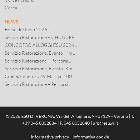
Cerca
NEWS
Borse di Studio 2026 ..
Servizio Ristorazione – CHIUSURE ..
CONCORSO ALLOGGI ESU 2026 ..
Servizio Ristorazione, Evento “Km ..
Servizio Ristorazione – Percorsi ..
Servizio Ristorazione, Evento “Km ..
CinemAteneo 2026. Marilyn 100. ..
Servizio Ristorazione – Percorsi ..
© 2026 ESU DI VERONA, Via dell’Artigliere, 9 - 37129 - Verona | T.
+39 045 8052834
| F. 045 8052840 |
urp@esu.vr.it
Informativa privacy
-
Informativa cookie