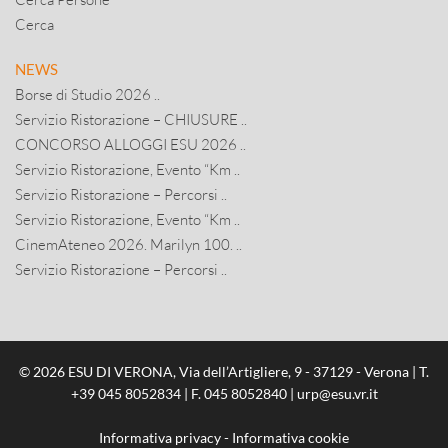
Cerca
NEWS
Borse di Studio 2026 ..
Servizio Ristorazione – CHIUSURE ..
CONCORSO ALLOGGI ESU 2026 ..
Servizio Ristorazione, Evento “Km ..
Servizio Ristorazione – Percorsi ..
Servizio Ristorazione, Evento “Km ..
CinemAteneo 2026. Marilyn 100. ..
Servizio Ristorazione – Percorsi ..
© 2026 ESU DI VERONA, Via dell’Artigliere, 9 - 37129 - Verona | T.
+39 045 8052834
| F. 045 8052840 |
urp@esu.vr.it
Informativa privacy
-
Informativa cookie