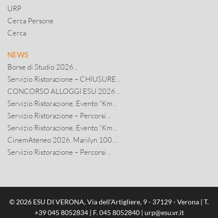
URP
Cerca Persone
Cerca
NEWS
Borse di Studio 2026 ..
Servizio Ristorazione – CHIUSURE ..
CONCORSO ALLOGGI ESU 2026 ..
Servizio Ristorazione, Evento “Km ..
Servizio Ristorazione – Percorsi ..
Servizio Ristorazione, Evento “Km ..
CinemAteneo 2026. Marilyn 100. ..
Servizio Ristorazione – Percorsi ..
© 2026 ESU DI VERONA, Via dell’Artigliere, 9 - 37129 - Verona | T.
+39 045 8052834
| F. 045 8052840 |
urp@esu.vr.it