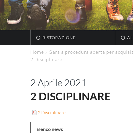
RISTORAZIONE
AL
Home
»
Gara a procedura aperta per acquisi
2 Disciplinare
2 Aprile 2021
2 DISCIPLINARE
2 Disciplinare
Elenco news