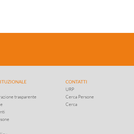
TITUZIONALE
CONTATTI
URP
azione trasparente
Cerca Persone
ne
Cerca
nti
rsone