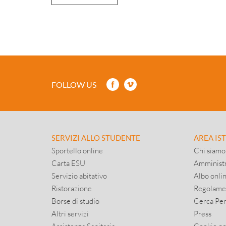
FOLLOW US
SERVIZI ALLO STUDENTE
AREA IS
Sportello online
Chi siamo
Carta ESU
Amministr
Servizio abitativo
Albo onli
Ristorazione
Regolame
Borse di studio
Cerca Pe
Altri servizi
Press