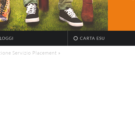
LOGGI
CARTA ESU
zione Servizio Placement
»