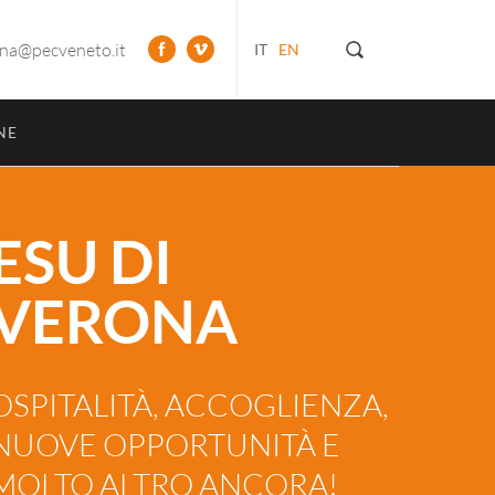
ona@pecveneto.it
IT
EN
NE
ESU DI
VERONA
OSPITALITÀ, ACCOGLIENZA,
NUOVE OPPORTUNITÀ E
MOLTO ALTRO ANCORA!