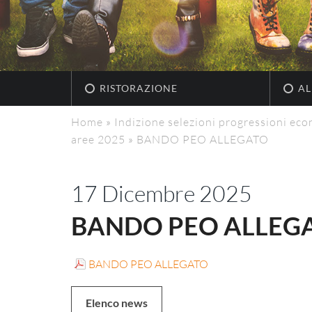
RISTORAZIONE
AL
Home
»
Indizione selezioni progressioni eco
aree 2025
»
BANDO PEO ALLEGATO
17 Dicembre 2025
BANDO PEO ALLEG
BANDO PEO ALLEGATO
Elenco news