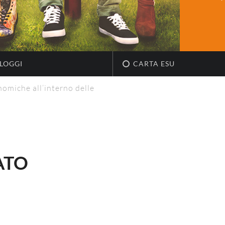
LOGGI
CARTA ESU
nomiche all’interno delle
ATO