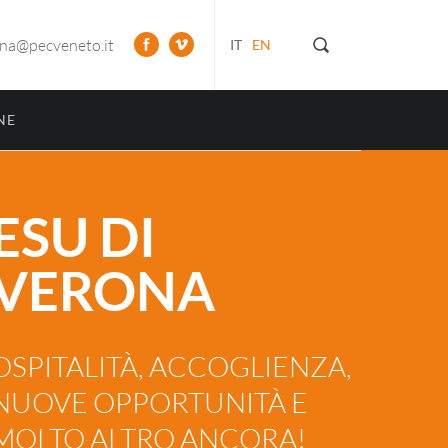
ona@pecveneto.it
IT
EN
NE
ESU DI
VERONA
OSPITALITÀ, ACCOGLIENZA,
NUOVE OPPORTUNITÀ E
MOLTO ALTRO ANCORA!