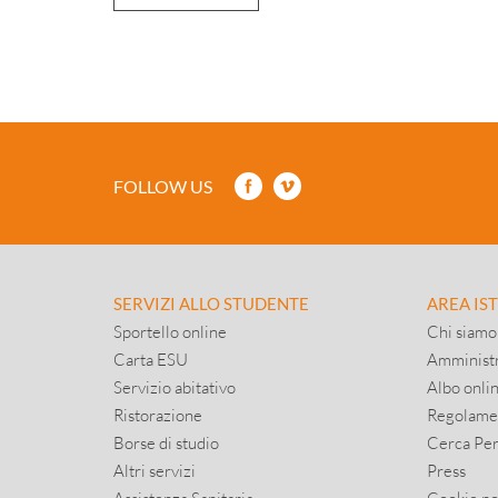
FOLLOW US
SERVIZI ALLO STUDENTE
AREA IS
Sportello online
Chi siamo
Carta ESU
Amministr
Servizio abitativo
Albo onli
Ristorazione
Regolame
Borse di studio
Cerca Pe
Altri servizi
Press