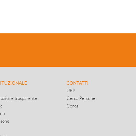
TITUZIONALE
CONTATTI
URP
azione trasparente
Cerca Persone
ne
Cerca
nti
rsone