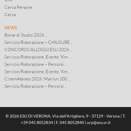
Cerca Persone
Cerca
NEWS
Borse di Studio 2026 ..
Servizio Ristorazione – CHIUSURE ..
CONCORSO ALLOGGI ESU 2026 ..
Servizio Ristorazione, Evento “Km ..
Servizio Ristorazione – Percorsi ..
Servizio Ristorazione, Evento “Km ..
CinemAteneo 2026. Marilyn 100. ..
Servizio Ristorazione – Percorsi ..
© 2026 ESU DI VERONA, Via dell’Artigliere, 9 - 37129 - Verona | T.
+39 045 8052834
| F. 045 8052840 |
urp@esu.vr.it